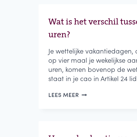
EN
HOE
WORDT
Wat is het verschil tus
DIT
uren?
BEREKEND?
Je wettelijke vakantiedagen, 
op vier maal je wekelijkse a
uren, komen bovenop de wette
staat in je cao in Artikel 24 l
WAT
LEES MEER
IS
HET
VERSCHIL
TUSSEN
WETTELIJKE