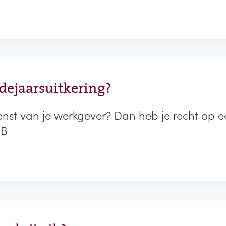
G?
ndejaarsuitkering?
nst van je werkgever? Dan heb je recht op ee
6B
G?