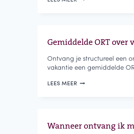
DE
CAO
VEILIGHEIDSDOMEIN
OP
MIJ
VAN
Gemiddelde ORT over v
TOEPASSING?
Ontvang je structureel een o
vakantie een gemiddelde OR
GEMIDDELDE
LEES MEER
ORT
OVER
VAKANTIE/ZIEKTE?
UITSPRAAK
GERECHTSHOF
DEN
Wanneer ontvang ik mi
HAAG