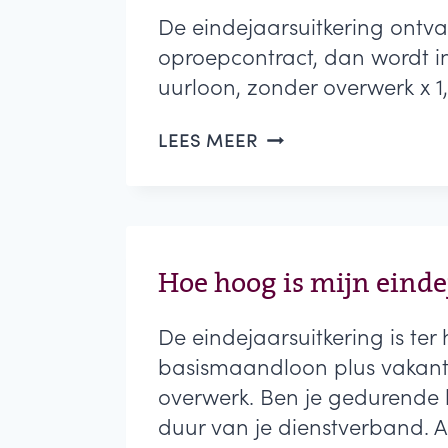
De eindejaarsuitkering ontv
oproepcontract, dan wordt i
uurloon, zonder overwerk x 1,
WANNEER
LEES MEER
ONTVANG
IK
MIJN
EINDEJAARSUITKERIN
Hoe hoog is mijn einde
De eindejaarsuitkering is ter 
basismaandloon plus vakanti
overwerk. Ben je gedurende h
duur van je dienstverband. Ar