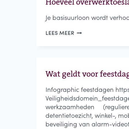
Hoeveel overwerktoesla
Je basisuurloon wordt verhoog
HOEVEEL
LEES MEER
OVERWERKTOESLAG
KRIJG
IK?
Wat geldt voor feestd
Infographic feestdagen htt
Veiligheidsdomein_feestdagen
werkzaamheden (reguliere b
detentietoezicht, winkel-, mo
beveiliging van alarm-videoto