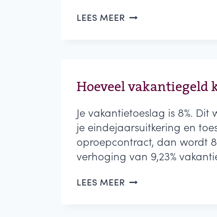
WAT
LEES MEER
GELDT
VOOR
FEESTDAGEN
EN
BIJKOMENDE
(ONREGELMATIGHEID
Hoeveel vakantiegeld k
Je vakantietoeslag is 8%. Dit
je eindejaarsuitkering en toe
oproepcontract, dan wordt 8%
verhoging van 9,23% vakanti
HOEVEEL
LEES MEER
VAKANTIEGELD
KRIJG
IK