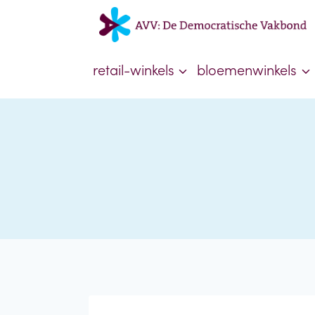
Doorgaan
naar
inhoud
retail-winkels
bloemenwinkels