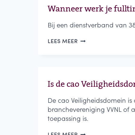
Wanneer werk je fullt
Bij een dienstverband van 38 
WANNEER
LEES MEER
WERK
JE
FULLTIME?
Is de cao Veiligheidsd
De cao Veiligheidsdomein is o
branchevereniging VVNL of al
toepassing is.
IS
LEES MEER