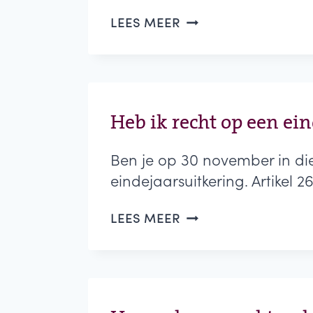
HOE
LEES MEER
HOOG
IS
MIJN
EINDEJAARSUITKERIN
Heb ik recht op een ei
Ben je op 30 november in die
eindejaarsuitkering. Artikel 2
HEB
LEES MEER
IK
RECHT
OP
EEN
EINDEJAARSUITKERIN