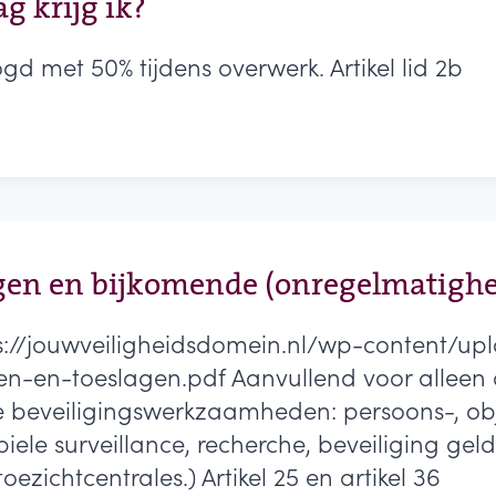
g krijg ik?
d met 50% tijdens overwerk. Artikel lid 2b
agen en bijkomende (onregelmatighe
ps://jouwveiligheidsdomein.nl/wp-content/u
-en-toeslagen.pdf Aanvullend voor alleen art
eveiligingswerkzaamheden: persoons-, objec
biele surveillance, recherche, beveiliging gel
ezichtcentrales.) Artikel 25 en artikel 36