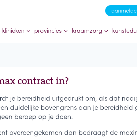
aanmelde
klinieken
provincies
kraamzorg
kunstedu
ax contract in?
 je bereidheid uitgedrukt om, als dat nodig 
n duidelijke bovengrens aan je bereidheid
geen beroep op je doen.
 bent overeengekomen dan bedraagt de max