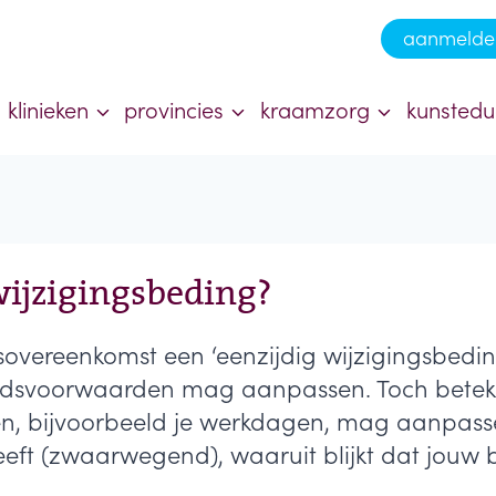
aanmelde
klinieken
provincies
kraamzorg
kunstedu
wijzigingsbeding?
dsovereenkomst een ‘eenzijdig wijzigingsbeding
eidsvoorwaarden mag aanpassen. Toch beteken
 bijvoorbeeld je werkdagen, mag aanpassen.
eft (zwaarwegend), waaruit blijkt dat jouw