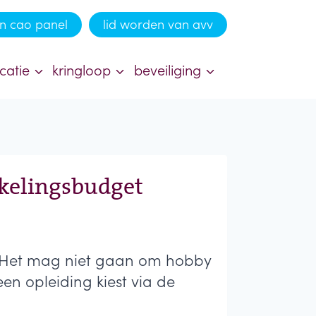
n cao panel
lid worden van avv
catie
kringloop
beveiliging
kkelingsbudget
s. Het mag niet gaan om hobby
een opleiding kiest via de