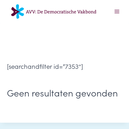
Doorgaan
naar
inhoud
[searchandfilter id=”7353″]
Geen resultaten gevonden