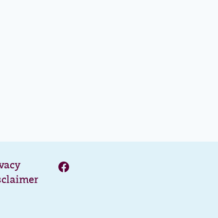
ivacy
sclaimer