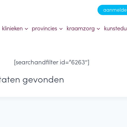
aanmelde
klinieken
provincies
kraamzorg
kunstedu
[searchandfilter id=”6263″]
ltaten gevonden