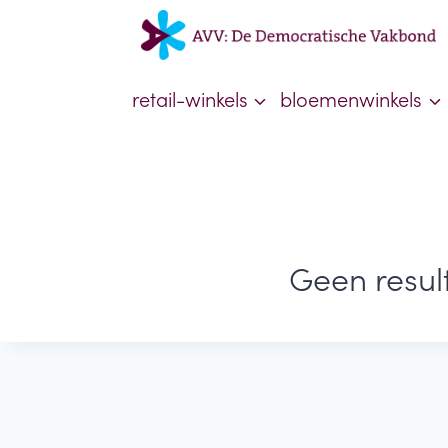
Doorgaan
naar
inhoud
retail-winkels
bloemenwinkels
Geen resu